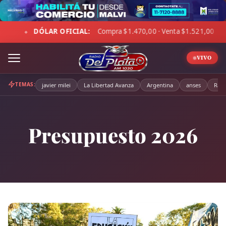
Skip
to
L:
Compra $1.470,00 · Venta $1.521,00
☁ LA PAMPA:
5°C 
content
◆
VIVO
TEMAS:
javier milei
La Libertad Avanza
Argentina
anses
Radi
Presupuesto 2026