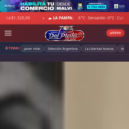
Skip
to
 30 km/h · Hum. 77%
DÓLAR BLUE:
Compra $1.507,00 · Vent
content
◆
VIVO
TEMAS:
javier milei
Selección Argentina
La Libertad Avanza
Arge