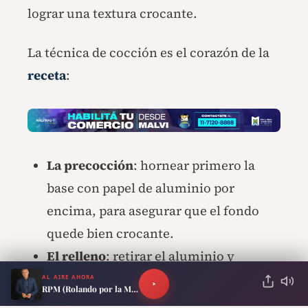
lograr una textura crocante.
La técnica de cocción es el corazón de la
receta
:
La precocción
: hornear primero la
base con papel de aluminio por
encima, para asegurar que el fondo
quede bien crocante.
El relleno
: retirar el aluminio y
agregar
seis latas de atún
,
cinco
AL AIRE AHORA
RPM (Rolando por la Mañana)
huevos duros
y el rehogado de
cebolla