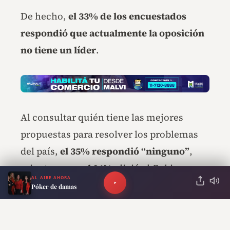
De hecho,
el 33% de los encuestados
respondió que actualmente la oposición
no tiene un líder
.
Al consultar quién tiene las mejores
propuestas para resolver los problemas
del país,
el 35% respondió “ninguno”
,
mientras que
el 34%
eligió al Gobierno y
AL AIRE AHORA
apenas
el 23%
se inclinó por la oposición.
Póker de damas
Otro dato relevante es que
el 45%