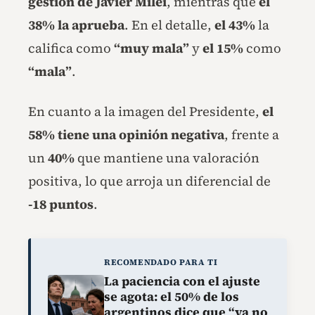
gestión de Javier Milei
, mientras que
el
38% la aprueba
. En el detalle,
el 43%
la
califica como
“muy mala”
y
el 15%
como
“mala”
.
En cuanto a la imagen del Presidente,
el
58% tiene una opinión negativa
, frente a
un
40%
que mantiene una valoración
positiva, lo que arroja un diferencial de
-18 puntos
.
RECOMENDADO PARA TI
La paciencia con el ajuste
se agota: el 50% de los
argentinos dice que “ya no