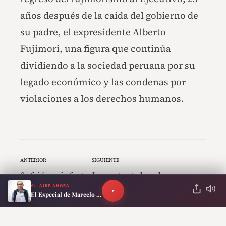
años después de la caída del gobierno de
su padre, el expresidente Alberto
Fujimori, una figura que continúa
dividiendo a la sociedad peruana por su
legado económico y las condenas por
violaciones a los derechos humanos.
ANTERIOR
SIGUIENTE
Sufrió un infarto
Impactante banderazo en
AL AIRE AHORA
y le dieron una
Miami: miles de argentinos
El Especial de Marcelo Neira
indemnización
coparon la ciudad antes del
de $351 millones
duelo con Cabo Verde