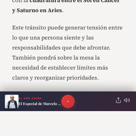
con la
cuadratura entre el Sol en Cáncer
y Saturno en Aries
.
Este tránsito puede generar tensión entre
lo que una persona siente y las
responsabilidades que debe afrontar.
También pondrá sobre la mesa la
necesidad de establecer límites más
claros y reorganizar prioridades.
AL AIRE AHORA
RECOMENDADO PARA TI
El Especial de Marcelo Neira
¿Estás listo para saberlo?
Qué le pasará a cada signo
en los próximos días