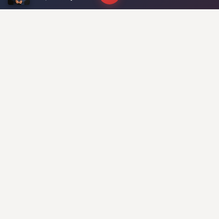
La gran novedad en el dibujo táctico será
la inclusión de
Thiago Almada,
quien se
parará suelto para conectar el
mediocampo con la ofensiva,
asociándose constantemente con
Messi
y
abasteciendo al “
Toro” Martínez
en el
área rival. Con este panorama, la
probable formación de Argentina alineará
a:
Emiliano Martínez; Nahuel Molina,
Cuti Romero o Nicolás Otamendi,
Lisandro Martínez, Nicolás Tagliafico;
Rodrigo De Paul, Alexis Mac Allister,
Enzo Fernández; Lionel Messi, Thiago