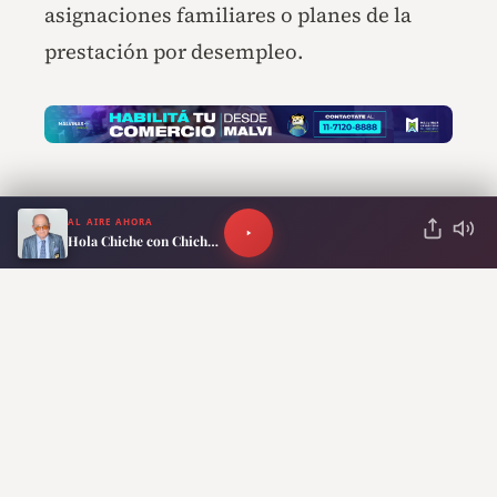
asignaciones familiares o planes de la
prestación por desempleo.
AL AIRE AHORA
Hola Chiche con Chiche Gelblung
ANTERIOR
SIGUIENTE
Exclusivo: Nahuel Gallo
Elecciones 2027:
habla sobre el riesgo de los
Paoltroni afirmó
presos en Venezuela por
que ve a Milei
los terremotos y cómo
“reelecto en
sigue su adaptación
primera vuelta”