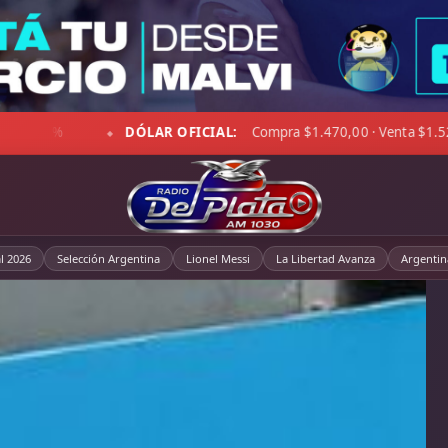
 Viento 11 km/h · Hum. 87%
DÓLAR BLUE:
Compra $1.492,00 
◆
l 2026
Selección Argentina
Lionel Messi
La Libertad Avanza
Argentin