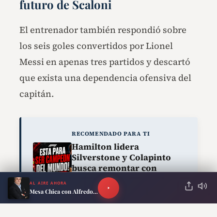
futuro de Scaloni
El entrenador también respondió sobre
los seis goles convertidos por Lionel
Messi en apenas tres partidos y descartó
que exista una dependencia ofensiva del
capitán.
RECOMENDADO PARA TI
Hamilton lidera
Silverstone y Colapinto
busca remontar con
Alpine: todo sobre el GP de
AL AIRE AHORA
Gran Bretaña 2026
Mesa Chica con Alfredo Scoccimarro